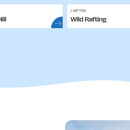
I VATTEN
ill
Wild Rafting