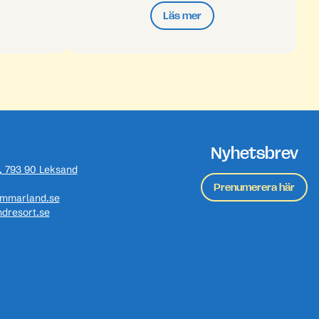
Läs mer
Nyhetsbrev
, 793 90 Leksand
Prenumerera här
ommarland.se
dresort.se