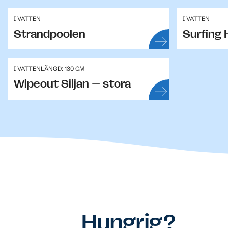
I VATTEN
I VATTEN
Strandpoolen
Surfing H
I VATTEN
LÄNGD: 130 CM
Wipeout Siljan – stora
Hungrig?