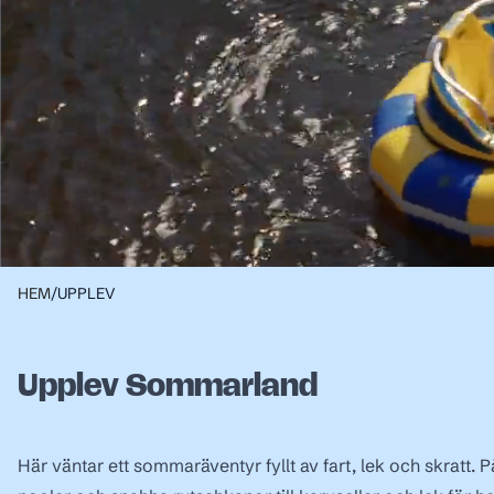
HEM
/
UPPLEV
Upplev Sommarland
Här väntar ett sommaräventyr fyllt av fart, lek och skratt. 