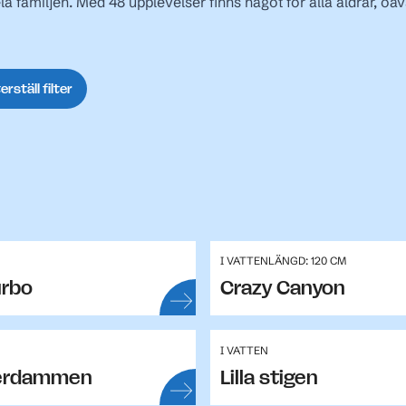
la familjen. Med 48 upplevelser finns något för alla åldrar, oav
erställ filter
I VATTEN
LÄNGD: 120 CM
urbo
Crazy Canyon
I VATTEN
äverdammen
Lilla stigen