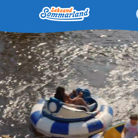
Leksand Sommarland
 resultat är tillgängliga använder du upp- och nedpilarna för