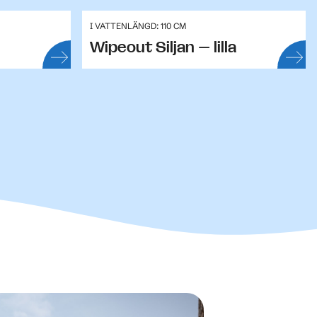
I VATTEN
LÄNGD: 110 CM
Wipeout Siljan – lilla