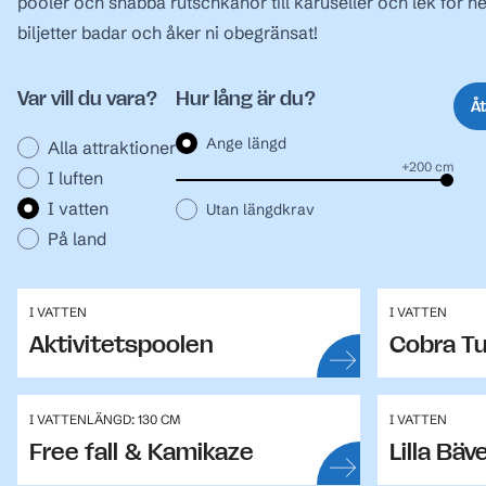
pooler och snabba rutschkanor till karuseller och lek för he
biljetter badar och åker ni obegränsat!
Var vill du vara?
Hur lång är du?
Åt
Ange längd
Alla attraktioner
+200 cm
I luften
I vatten
Utan längdkrav
På land
I VATTEN
I VATTEN
Aktivitetspoolen
Cobra T
I VATTEN
LÄNGD: 130 CM
I VATTEN
Free fall & Kamikaze
Lilla B