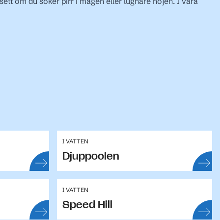
sett om du söker pirr i magen eller lugnare nöjen. I våra
I VATTEN
Djuppoolen
I VATTEN
Speed Hill