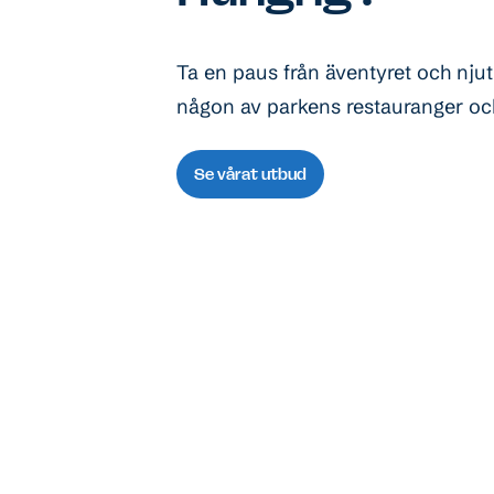
Ta en paus från äventyret och nju
någon av parkens restauranger och
Se vårat utbud