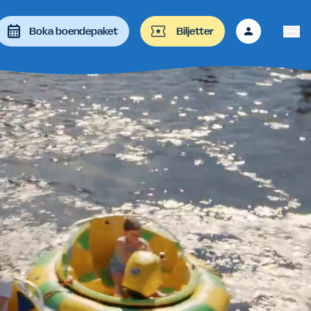
Boka boendepaket
Biljetter
 att granska och enter-tangenten för besöka önskad sida. På e