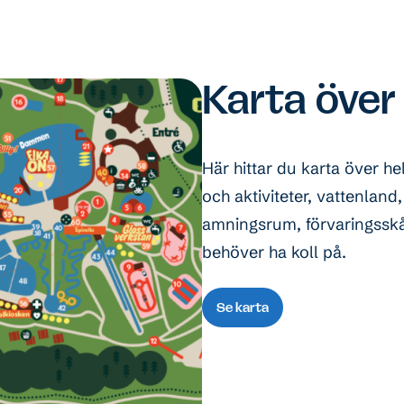
Karta över
Här hittar du karta över 
och aktiviteter, vattenland,
amningsrum, förvaringsskåp
behöver ha koll på.
Se karta