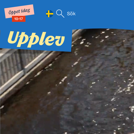
Öppet idag
Sök efter:
10-17
När automatisk komplettering av
Hoppa till innehåll
Upplev