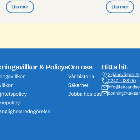
Läs mer
Läs mer
ningsvillkor & Policys
Om oss
Hitta hit
Siljansvägen 75
ingsvillkor
Vår historia
0247 – 138 00
illkor
Säkerhet
info@leksands
bokning@leksan
gritetspolicy
Jobba hos oss
iepolicy
gänglighetsredogörelse