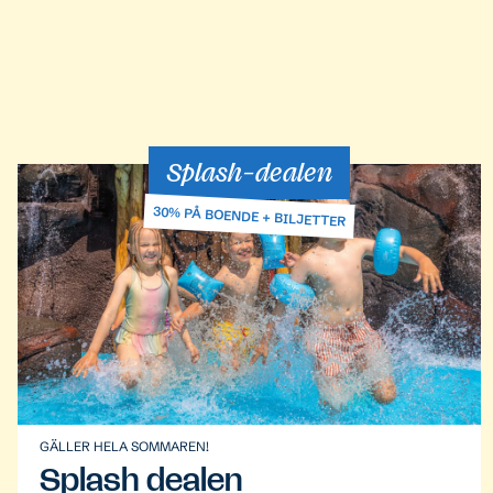
Splash-dealen
30% PÅ BOENDE + BILJETTER
GÄLLER HELA SOMMAREN!
Splash dealen