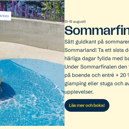
parken
13-15 augusti!
Sommarfin
Sätt guldkant på sommare
Sommarland! Ta ett sista do
härliga dagar fyllda med 
Under Sommarfinalen den 1
på boende och entré + 20 %
glamping eller stuga och 
upplevelser.
Läs mer och boka!