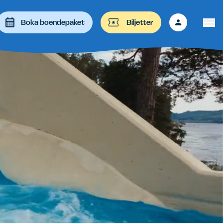
Boka boendepaket
Biljetter
 att granska och enter-tangenten för besöka önskad sida. På e