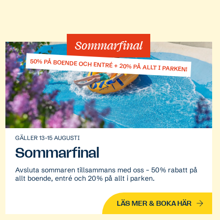
Sommarfinal
50% PÅ BOENDE OCH ENTRÉ + 20% PÅ ALLT I PARKEN!
GÄLLER 13-15 AUGUSTI
Sommarfinal
Avsluta sommaren tillsammans med oss – 50% rabatt på
allt boende, entré och 20% på allt i parken.
LÄS MER & BOKA HÄR