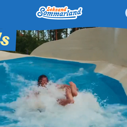
Leksand Sommarland
 resultat är tillgängliga använder du upp- och nedpilarna för
ls