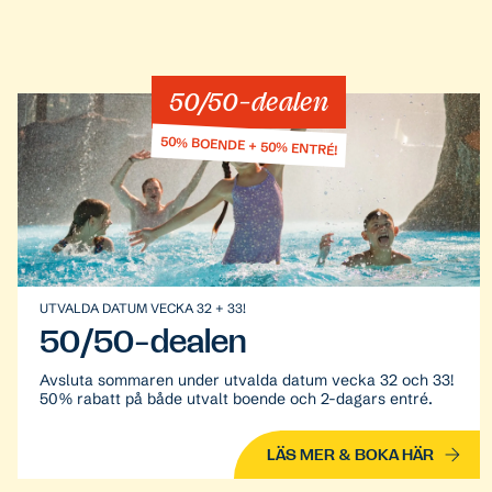
50/50-dealen
50% BOENDE + 50% ENTRÉ!
UTVALDA DATUM VECKA 32 + 33!
50/50-dealen
Avsluta sommaren under utvalda datum vecka 32 och 33!
50% rabatt på både utvalt boende och 2-dagars entré.
LÄS MER & BOKA HÄR