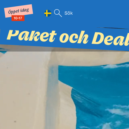
Öppet idag
Sök efter:
10-17
När automatisk komplettering av
Hoppa till innehåll
Paket och Dea