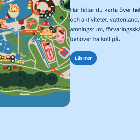
Här hittar du karta över 
och aktiviteter, vattenland,
amningsrum, förvaringsskåp
behöver ha koll på.
Läs mer