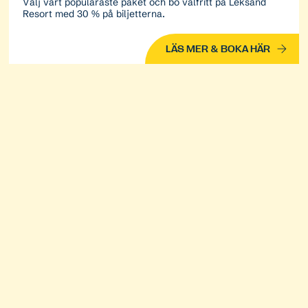
Välj vårt populäraste paket och bo valfritt på Leksand
Resort med 30 % på biljetterna.
LÄS MER & BOKA HÄR