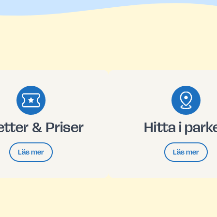
jetter & Priser
Hitta i park
Läs mer
Läs mer