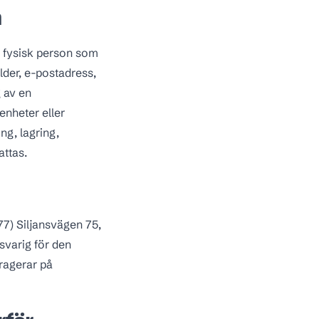
m
en fysisk person som
der, e-postadress,
 av en
enheter eller
ng, lagring,
attas.
7) Siljansvägen 75,
svarig för den
ragerar på