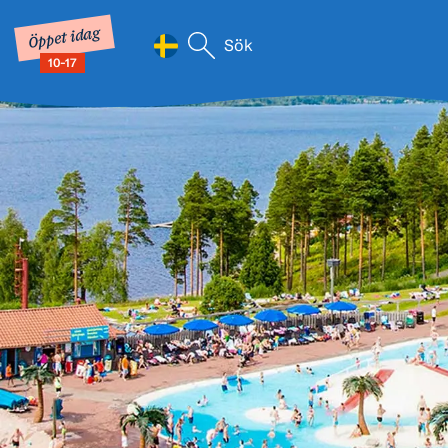
Öppet idag
Sök efter:
10-17
När automatisk komplettering av
Hoppa till innehåll