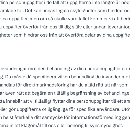
ina personuppgifter i de fall att uppgifterna inte längre är nö
amlade för. Det kan finnas legala skyldigheter som hindrar oss
na uppgifter, men om så skulle vara fallet kommer vi att berät
na uppgifter överför från oss till dig själv eller annan leverantö
gheter som hindrar oss från att överföra delar av dina uppgifter,
a invändningar mot den behandling av dina personuppgifter som
g. Du måste då specificera vilken behandling du invänder mo
andlas för direktmarknadsföring har du alltid rätt att när som
 även rätt att begära en tillfällig begränsning av behandlinge
a innebär att vi tillfälligt flyttar dina personuppgifter till ett a
ler gör uppgifterna otillgängliga för specifika användare. Utö
om helst återkalla ditt samtycke för informationsförmedling ge
na in ett klagomål till oss eller behörig tillsynsmyndighet.