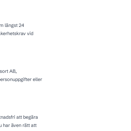
om längst
24
äkerhetskrav vid
sort AB,
ersonuppgifter eller
tnadsfri att begära
u har även rätt att