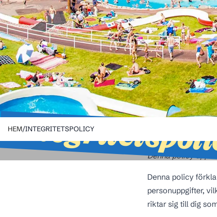
Integritetspol
HEM
/
INTEGRITETSPOLICY
Denna policy uppd
Denna policy förkl
personuppgifter, vi
riktar sig till dig