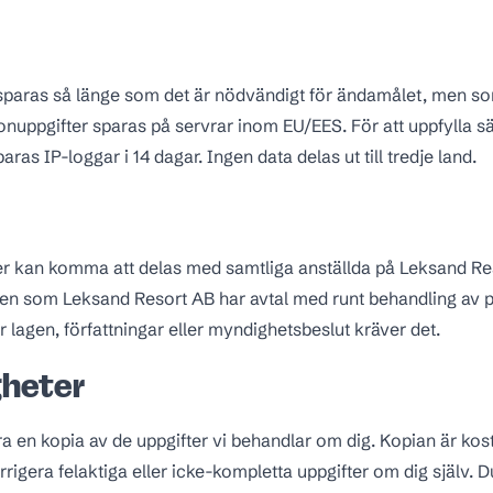
sparas så länge som det är nödvändigt för ändamålet, men s
nuppgifter sparas på servrar inom EU/EES. För att uppfylla s
aras IP-loggar i 14 dagar. Ingen data delas ut till tredje land.
er kan komma att delas med samtliga anställda på Leksand Re
en som Leksand Resort AB har avtal med runt behandling av p
 lagen, författningar eller myndighetsbeslut kräver det.
gheter
ra en kopia av de uppgifter vi behandlar om dig. Kopian är kos
orrigera felaktiga eller icke-kompletta uppgifter om dig själv. D