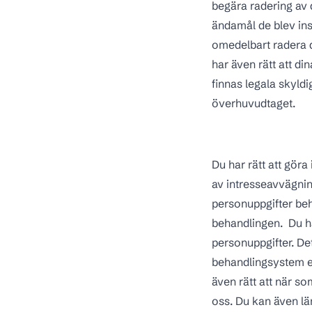
begära radering av d
ändamål de blev ins
omedelbart radera di
har även rätt att di
finnas legala skyldi
överhuvudtaget.
Du har rätt att gör
av intresseavvägnin
personuppgifter beh
behandlingen. Du har
personuppgifter. Dett
behandlingsystem el
även rätt att när s
oss. Du kan även läm