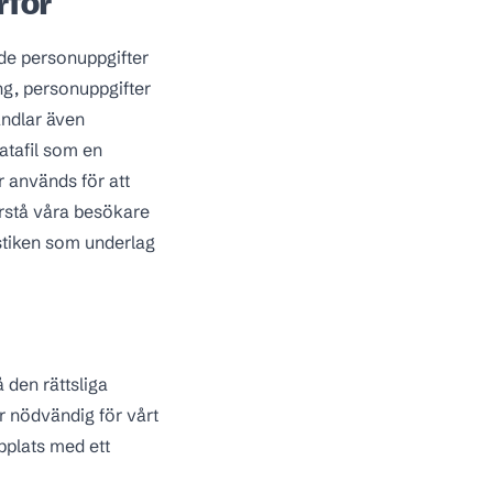
rför
de personuppgifter
ing, personuppgifter
andlar även
atafil som en
r används för att
förstå våra besökare
istiken som underlag
 den rättsliga
r nödvändig för vårt
bplats med ett