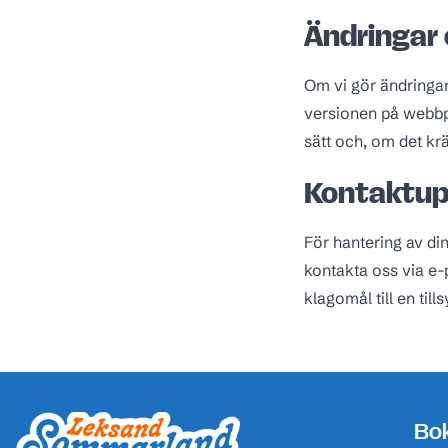
Ändringar 
Om vi gör ändringa
versionen på webbp
sätt och, om det kr
Kontaktup
För hantering av din
kontakta oss via e-
klagomål till en ti
Sidfot
Bok