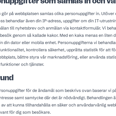
onuppgifter som samlas in och va
gör på webbplatsen samlas olika personuppgifter in. Utöver 
l oss behandlar även
din IP-adress, uppgifter om din IT-utrustn
lan till nyhetsbrev och anmälan via kontaktformulär. Vi beh
 besök genom så kallade kakor. Med en kaka menas en liten d
n din dator eller mobila enhet. Personuppgifterna vi behandla
funktionalitet, kontrollera säkerhet, upprätta statistik för att 
ebbplats, bättre styra vår marknadsföring, eller använda stat
 funktioner och tjänster.
rund
sonuppgifter för de ändamål som beskrivs ovan baserar vi på
intresse samt samtycke där det är nödvändigt. Behandlingen ä
e av att kunna tillhandahålla en säker och användarvänlig web
evant för dig som besökare.