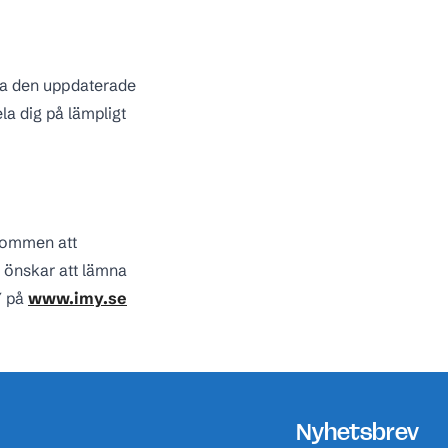
ra den uppdaterade
a dig på lämpligt
lkommen att
u önskar att lämna
Y på
www.imy.se
Nyhetsbrev