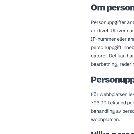
Om person
Personuppgifter är a
är i livet. Utöver 
IP-nummer eller ann
personuppgift inneb
datorer. Det kan han
bearbetning, raderin
Personupp
För webbplatsen le
793 90 Leksand pers
behandling av perso
webbplatsen.