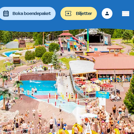
Boka boendepaket
Biljetter
 att granska och enter-tangenten för besöka önskad sida. På e