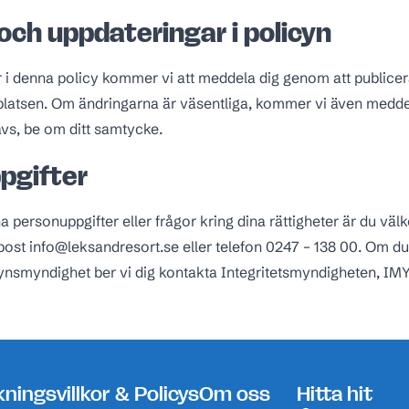
och uppdateringar i policyn
r i denna policy kommer vi att meddela dig genom att publice
latsen. Om ändringarna är väsentliga, kommer vi även meddel
ävs, be om ditt samtycke.
pgifter
a personuppgifter eller frågor kring dina rättigheter är du vä
post info@leksandresort.se eller telefon 0247 – 138 00. Om d
llsynsmyndighet ber vi dig kontakta Integritetsmyndigheten, IM
ningsvillkor & Policys
Om oss
Hitta hit