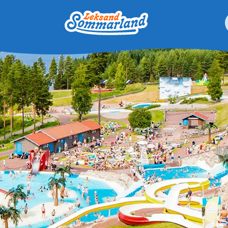
Leksand Sommarland
 resultat är tillgängliga använder du upp- och nedpilarna för