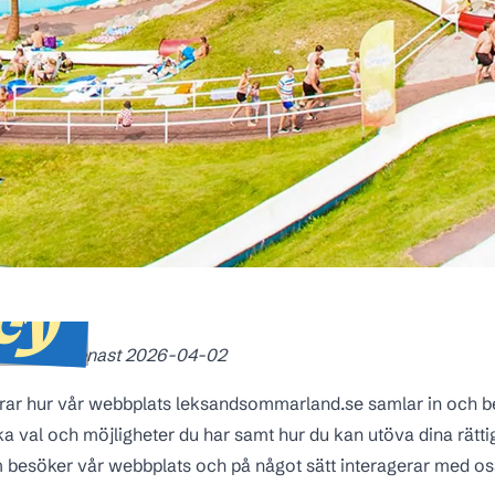
icy
aterades senast
2026
-0
4
-02
arar hur vår webbplats leksandsommarland.se samlar in och b
lka val och möjligheter du har samt hur du kan utöva dina rätti
 som besöker vår webbplats och på något sätt interagerar med o