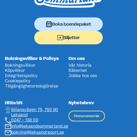
Boka boendepaket
Biljetter
Bokningsvillkor & Policys
Om oss
Bokningsvillkor
Vår historia
Köpvillkor
Säkerhet
Integritetspolicy
Jobba hos oss
Cookiepolicy
Tillgänglighetsredogörelse
Hitta hit
Nyhetsbrev
Siljansvägen 75, 793 90
Leksand
Prenumerera här
0247 – 138 00
info@leksandsommarland.se
bokning@leksandresort.se