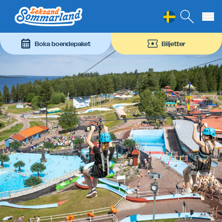
Leksand Sommarland
Hoppa till innehåll
Boka boendepaket
Biljetter