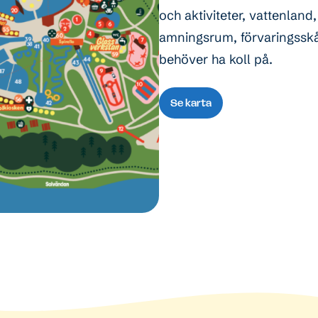
och aktiviteter, vattenland,
amningsrum, förvaringsskåp
behöver ha koll på.
Se karta