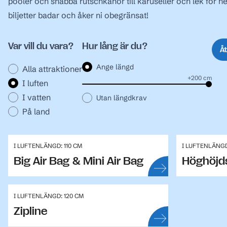
pooler och snabba rutschkanor till karuseller och lek för he
biljetter badar och åker ni obegränsat!
Var vill du vara?
Hur lång är du?
Åt
Ange längd
Alla attraktioner
+200 cm
I luften
I vatten
Utan längdkrav
På land
I LUFTEN
LÄNGD: 110 CM
I LUFTEN
LÄNGD
Big Air Bag & Mini Air Bag
Höghöjd
I LUFTEN
LÄNGD: 120 CM
Zipline