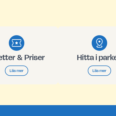
jetter & Priser
Hitta i park
Läs mer
Läs mer