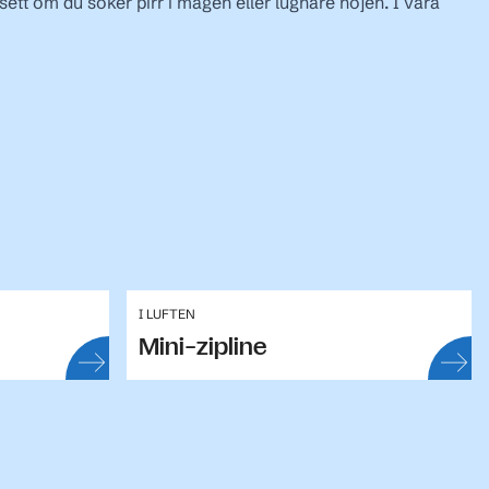
sett om du söker pirr i magen eller lugnare nöjen. I våra
I LUFTEN
Mini-zipline