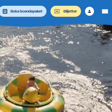
Boka boendepaket
Biljetter
 att granska och enter-tangenten för besöka önskad sida. På e