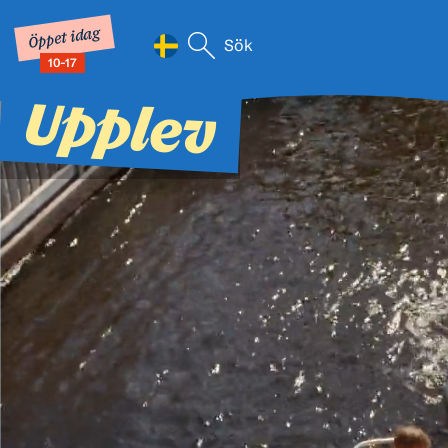
Öppet idag
Sök efter:
10-17
När automatisk komplettering av
Hoppa till innehåll
Upplev