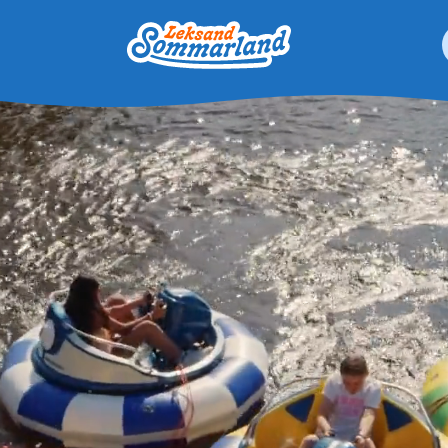
Leksand Sommarland
 resultat är tillgängliga använder du upp- och nedpilarna för