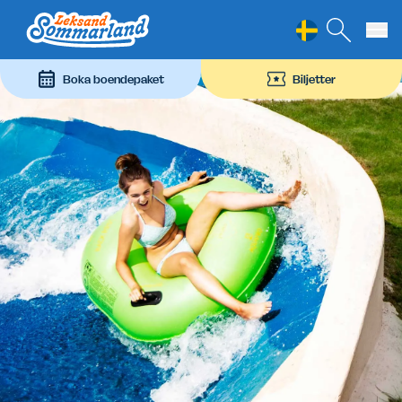
Leksand Sommarland
Hoppa till innehåll
Boka boendepaket
Biljetter