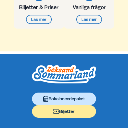
Biljetter & Priser
Vanliga frågor
Läs mer
Läs mer
Sidfot
Boka boendepaket
Biljetter