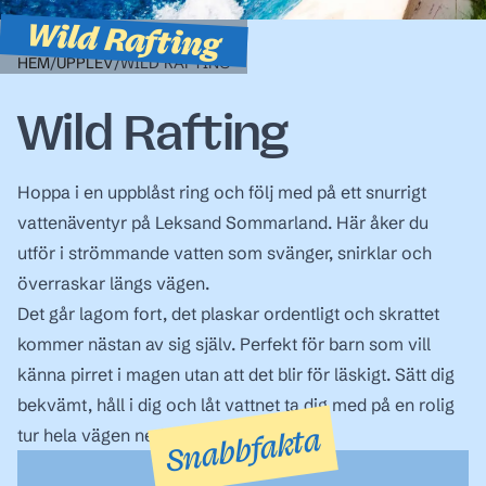
Wild Rafting
HEM
/
UPPLEV
/
WILD RAFTING
Wild Rafting
Hoppa i en uppblåst ring och följ med på ett snurrigt
vattenäventyr på
Leksand Sommarland
. Här åker du
utför i strömmande vatten som svänger, snirklar och
överraskar längs vägen.
Det går lagom fort, det plaskar ordentligt och skrattet
kommer nästan av sig själv. Perfekt för barn som vill
känna pirret i magen utan att det blir för läskigt. Sätt dig
bekvämt, håll i dig och låt vattnet ta dig med på en rolig
Snabbfakta
tur hela vägen ner!