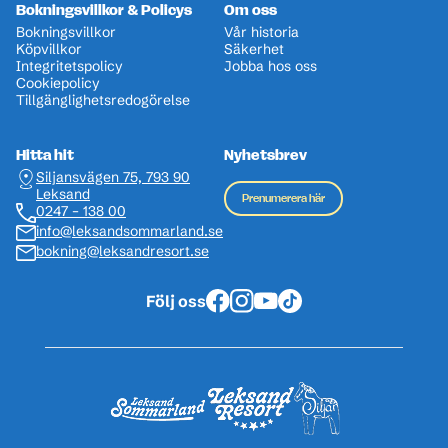
Bokningsvillkor & Policys
Om oss
Bokningsvillkor
Vår historia
Köpvillkor
Säkerhet
Integritetspolicy
Jobba hos oss
Cookiepolicy
Tillgänglighetsredogörelse
Hitta hit
Nyhetsbrev
Siljansvägen 75, 793 90
Leksand
Prenumerera här
0247 – 138 00
info@leksandsommarland.se
bokning@leksandresort.se
Följ oss
Facebook
Instagram
Youtube
Tiktok