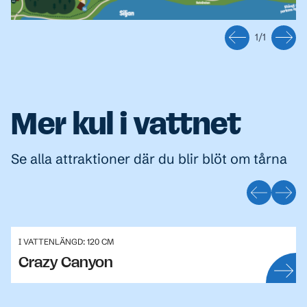
1
/
1
Mer kul i vattnet
Se alla attraktioner där du blir blöt om tårna
I VATTEN
LÄNGD: 120 CM
Crazy Canyon