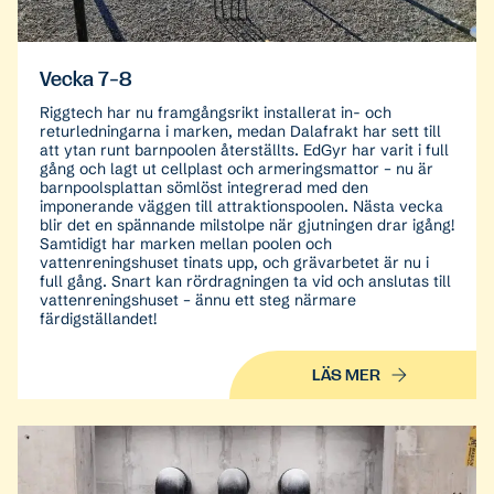
Vecka 7-8
Riggtech har nu framgångsrikt installerat in- och
returledningarna i marken, medan Dalafrakt har sett till
att ytan runt barnpoolen återställts. EdGyr har varit i full
gång och lagt ut cellplast och armeringsmattor – nu är
barnpoolsplattan sömlöst integrerad med den
imponerande väggen till attraktionspoolen. Nästa vecka
blir det en spännande milstolpe när gjutningen drar igång!
Samtidigt har marken mellan poolen och
vattenreningshuset tinats upp, och grävarbetet är nu i
full gång. Snart kan rördragningen ta vid och anslutas till
vattenreningshuset – ännu ett steg närmare
färdigställandet!
LÄS MER