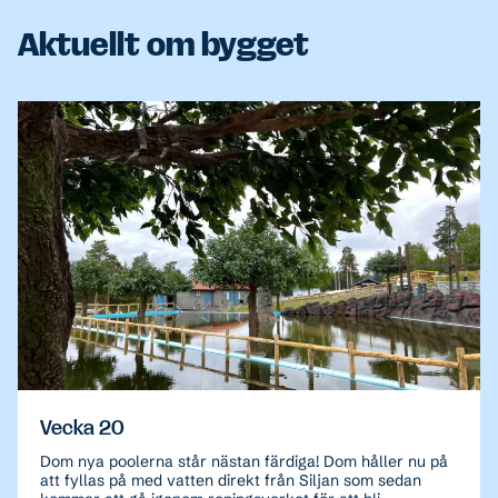
Aktuellt om bygget
Vecka 20
Dom nya poolerna står nästan färdiga! Dom håller nu på
att fyllas på med vatten direkt från Siljan som sedan