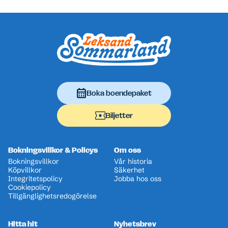
Sidfot
Boka boendepaket
Biljetter
Bokningsvillkor & Policys
Om oss
Bokningsvillkor
Vår historia
Köpvillkor
Säkerhet
Integritetspolicy
Jobba hos oss
Cookiepolicy
Tillgänglighetsredogörelse
Hitta hit
Nyhetsbrev