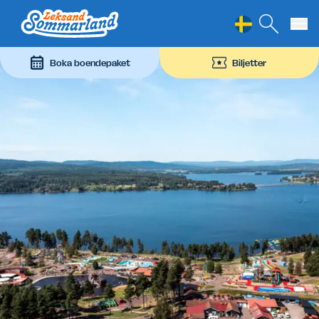
Leksand Sommarland
Hoppa till innehåll
Boka boendepaket
Biljetter