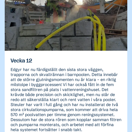
Vecka 12
Edgyr har nu färdigställt den sista stora väggen,
trapporna och skvallrännan i barnpoolen. Detta innebär
att de större gjutningsmomenten nu är klara – en riktig
milstolpe i byggprocessen! Vi har också fått in de fem
stora sandfiltren på plats i vattenreningshuset. Det
krävde både precision och skicklighet, men nu står de
redo att säkerställa klart och rent vatten i våra pooler.
Steuler har varit i full gång och har nu installerat de två
stora cirkulationspumparna, som kommer att driva hela
570 m³ poolvatten per timme genom reningssystemet.
Dessutom har de stora rören som kopplar samman filtren
och pumparna monterats, och arbetet med att förfina
hela systemet fortsätter i snabb takt.