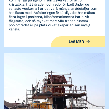
kommer att gå igenom reningsverket för att bli
kristallklart, 28 grader, och redo för bad! Under de
senaste veckorna har det varit många smådetaljer som
har fixats med. Asfalteringen är färdig, det har målats
flera lager i poolerna, klippformationerna har blivit
färgsatta, och så mycket mer! Alla träden runtom
poolområdet är på plats vilket skapar en sån mysig
känsla.
LÄS MER