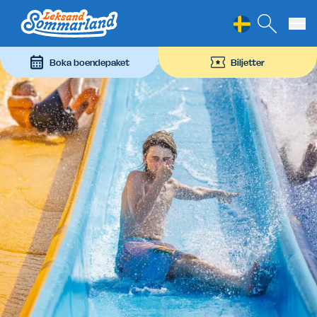
Leksand Sommarland
Hoppa till innehåll
Boka boendepaket
Biljetter