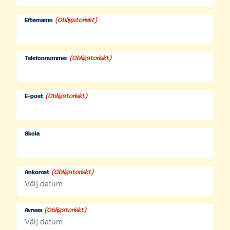
(Obligatoriskt)
Efternamn
(Obligatoriskt)
Telefonnummer
(Obligatoriskt)
E-post
Skola
(Obligatoriskt)
Ankomst
MM
snedstreck
(Obligatoriskt)
Avresa
DD
MM