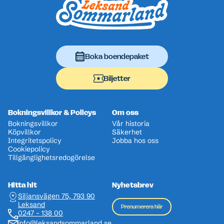
Boka boendepaket
Biljetter
Bokningsvillkor & Policys
Om oss
Bokningsvillkor
Vår historia
Köpvillkor
Säkerhet
Integritetspolicy
Jobba hos oss
Cookiepolicy
Tillgänglighetsredogörelse
Hitta hit
Nyhetsbrev
Siljansvägen 75, 793 90
Leksand
Prenumerera här
0247 – 138 00
info@leksandsommarland.se