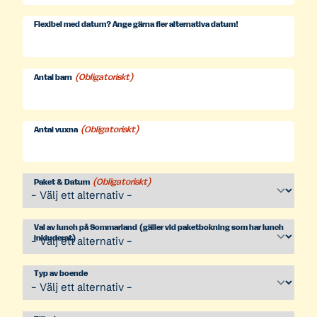
snedstreck
snedstreck
ÅÅÅÅ
Flexibel med datum? Ange gärna fler alternativa datum!
DD
snedstreck
ÅÅÅÅ
(Obligatoriskt)
Antal barn
(Obligatoriskt)
Antal vuxna
(Obligatoriskt)
Paket & Datum
Val av lunch på Sommarland (gäller vid paketbokning som har lunch
inkluderat)
Typ av boende