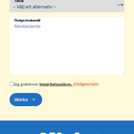
Tillval
Övriga önskemål
(Obligatoriskt)
Jag godkänner
integritetspolicyn.
Samtycke
(Obligatoriskt)
Skicka
Sidfot