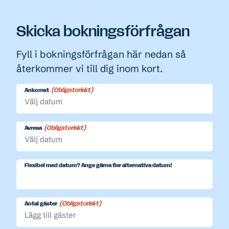
Skicka bokningsförfrågan
Fyll i bokningsförfrågan här nedan så
återkommer vi till dig inom kort.
(Obligatoriskt)
Ankomst
MM
snedstreck
(Obligatoriskt)
Avresa
DD
MM
snedstreck
snedstreck
ÅÅÅÅ
Flexibel med datum? Ange gärna fler alternativa datum!
DD
snedstreck
ÅÅÅÅ
(Obligatoriskt)
Antal gäster