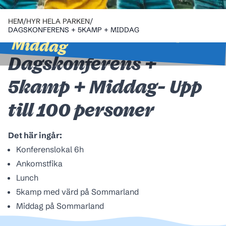
HYR HELA PARKEN
Dagskonferens + 5kamp +
HEM
/
HYR HELA PARKEN
/
DAGSKONFERENS + 5KAMP + MIDDAG
Middag
Dagskonferens +
5kamp + Middag- Upp
till 100 personer
Det här ingår:
Konferenslokal 6h
Ankomstfika
Lunch
5kamp med värd på Sommarland
Middag på Sommarland