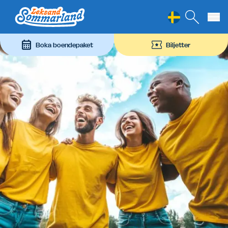
Leksand Sommarland
Hoppa till innehåll
Boka boendepaket
Biljetter