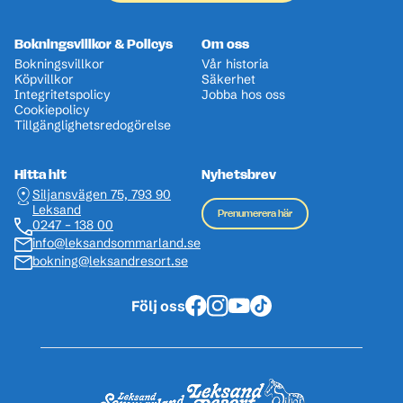
Bokningsvillkor & Policys
Om oss
Bokningsvillkor
Vår historia
Köpvillkor
Säkerhet
Integritetspolicy
Jobba hos oss
Cookiepolicy
Tillgänglighetsredogörelse
Hitta hit
Nyhetsbrev
Siljansvägen 75, 793 90
Leksand
Prenumerera här
0247 – 138 00
info@leksandsommarland.se
bokning@leksandresort.se
Följ oss
Facebook
Instagram
Youtube
Tiktok