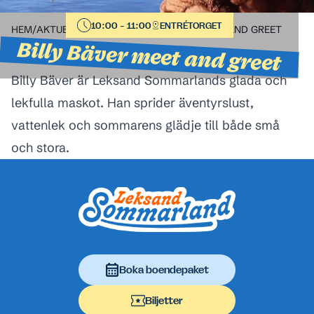
10:00 - 11:00
ENTRÉTORGET
HEM
/
AKTUELLT I PARKEN
/
BILLY BÄVER MEET AND GREET
Billy Bäver meet and greet
Billy Bäver är Leksand Sommarlands glada och
lekfulla maskot. Han sprider äventyrslust,
vattenlek och sommarens glädje till både små
och stora.
Sidfot
Boka boendepaket
Biljetter