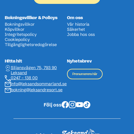
Bokningsvillkor & Policys
Om oss
Bokningsvillkor
Vår historia
Köpvillkor
Säkerhet
Integritetspolicy
Jobba hos oss
Cookiepolicy
Tillgänglighetsredogörelse
Hitta hit
Nyhetsbrev
Siljansvägen 75, 793 90
Leksand
Prenumerera här
0247 – 138 00
info@leksandsommarland.se
bokning@leksandresort.se
Följ oss
Facebook
Instagram
Youtube
Tiktok