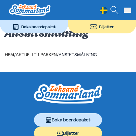
Leksand Sommarland
Hoppa till innehåll
Boka boendepaket
Biljetter
Ansiktsmålning
HEM
/
AKTUELLT I PARKEN
/
ANSIKTSMÅLNING
Sidfot
Boka boendepaket
Biljetter