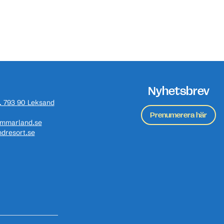
Nyhetsbrev
, 793 90 Leksand
Prenumerera här
ommarland.se
dresort.se