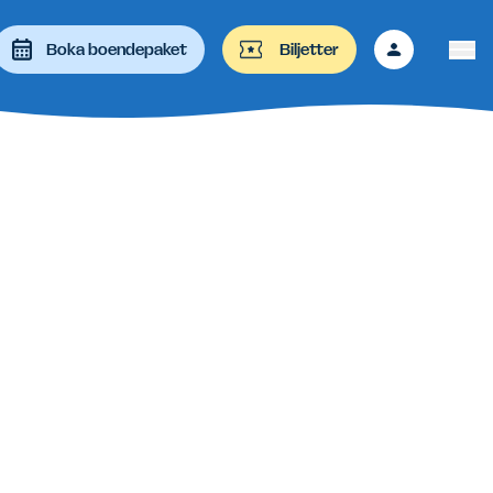
Boka boendepaket
Biljetter
 att granska och enter-tangenten för besöka önskad sida. På e