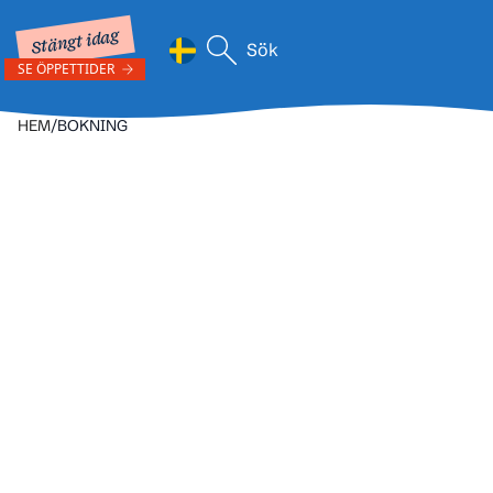
Stängt idag
Sök efter:
SE ÖPPETTIDER
När automatisk komplettering av
Hoppa till innehåll
HEM
/
BOKNING