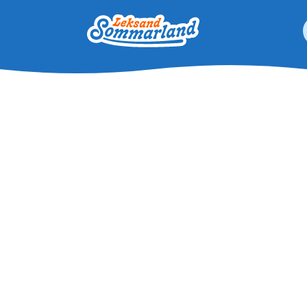
Leksand Sommarland
 resultat är tillgängliga använder du upp- och nedpilarna för