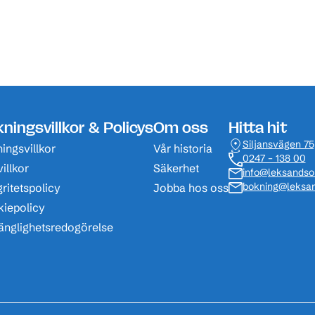
ningsvillkor & Policys
Om oss
Hitta hit
Siljansvägen 75
ingsvillkor
Vår historia
0247 – 138 00
illkor
Säkerhet
info@leksands
bokning@leksan
gritetspolicy
Jobba hos oss
iepolicy
gänglighetsredogörelse